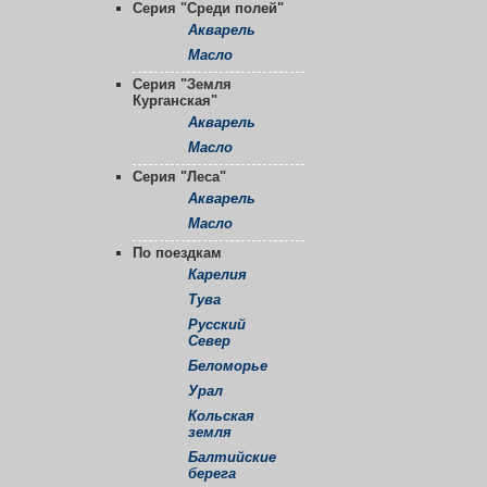
Серия "Среди полей"
Акварель
Масло
Серия "Земля
Курганская"
Акварель
Масло
Серия "Леса"
Акварель
Масло
По поездкам
Карелия
Тува
Русский
Север
Беломорье
Урал
Кольская
земля
Балтийские
берега