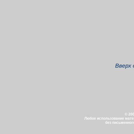
Вверх
© 200
Любое использование мате
без письменног