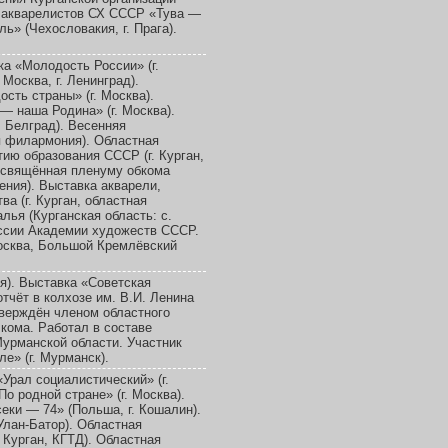
ы акварелистов СХ СССР «Тува —
ль» (Чехословакия, г. Прага).
а «Молодость России» (г.
 Москва, г. Ленинград).
ть страны» (г. Москва).
 наша Родина» (г. Москва).
. Белград). Весенняя
ая филармония). Областная
ию образования СССР (г. Курган,
посвящённая пленуму обкома
ения). Выставка акварели,
а (г. Курган, областная
лья (Курганская область: с.
сессии Академии художеств СССР.
Москва, Большой Кремлёвский
я). Выставка «Советская
тчёт в колхозе им. В.И. Ленина
тверждён членом областного
кома. Работал в составе
урманской области. Участник
е» (г. Мурманск).
Урал социалистический» (г.
о родной стране» (г. Москва).
ки — 74» (Польша, г. Кошалин).
Улан-Батор). Областная
 Курган, КГТД). Областная