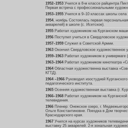
1952–1953
Учился в 8-м классе райцентра Пих
Первая встреча с профессиональными художн
1953–1955
Учился в 9–10 классах школы села 
1954
, ноябрь Состоялась первая персональная
акварелей) в школе (с. Исетское).
1955
Работал художником на Курганском маши
1956
Поступил учиться в Свердловское худож
1957–1959
Служил в Советской Армии.
1963
Окончил Свердловское художественное 
1959–1963
Работал художником в универмаге (г
1963–1964
Работал художником кинотеатра «Спу
1964
Областная художественна выставка «Совет
КГТД).
1964 –1966
Руководил изостудией Курганского
педагогического института.
1965
Осенняя художественная выставка (г. Кур
1966–1968
Работал художником на Курганской
телевидения.
1966
Пленер: Онежское озеро, г. Медвежьегор
Ольге Константиновне. Поездка в Дом творчес
Краснодарского края.
1967
Учился на курсах художников телевидения
выставку 25 акварелей. 2-я зональная художе