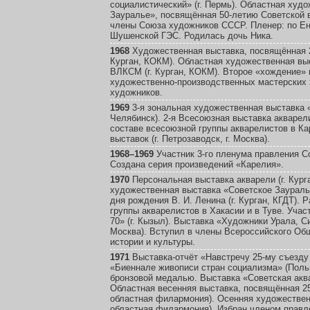
социалистический» (г. Пермь). Областная худ
Зауралье», посвящённая 50-летию Советской вл
члены Союза художников СССР. Пленер: по Ен
Шушенской ГЭС. Родилась дочь Ника.
1968
Художественная выставка, посвящённая 25
Курган, КОКМ). Областная художественная вы
ВЛКСМ (г. Курган, КОКМ). Второе «хождение» 
художественно-производственных мастерских
художников.
1969
3-я зональная художественная выставка «
Челябинск). 2-я Всесоюзная выставка акварели
составе всесоюзной группы акварелистов в Ка
выставок (г. Петрозаводск, г. Москва).
1968–1969
Участник 3-го пленума правления Со
Создана серия произведений «Карелия».
1970
Персональная выставка акварели (г. Кург
художественная выставка «Советское Заураль
дня рождения В. И. Ленина (г. Курган, КГДТ). 
группы акварелистов в Хакасии и в Туве. Учас
70» (г. Кызыл). Выставка «Художники Урала, Си
Москва). Вступил в члены Всероссийского Об
истории и культуры.
1971
Выставка-отчёт «Навстречу 25-му съезду 
«Биеннале живописи стран социализма» (Польш
бронзовой медалью. Выставка «Советская акв
Областная весенняя выставка, посвящённая 25
областная филармония). Осенняя художественн
областная филармония). Избран членом правл