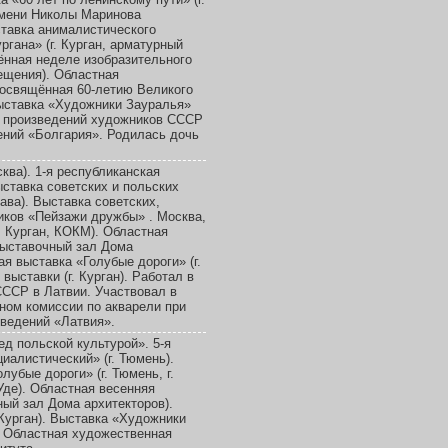
имени Николы Маринова
ставка анималистического
гана» (г. Курган, арматурный
ённая неделе изобразительного
вещения). Областная
посвящённая 60-летию Великого
Выставка «Художники Зауралья»
ка произведений художников СССР
дений «Болгария». Родилась дочь
ква). 1-я республиканская
ыставка советских и польских
ава). Выставка советских,
иков «Пейзажи дружбы» . Москва,
г. Курган, КОКМ). Областная
 выставочный зал Дома
я выставка «Голубые дороги» (г.
ыставки (г. Курган). Работал в
СССР в Латвии. Участвовал в
еном комиссии по акварели при
ведений «Латвия».
д польской культурой». 5-я
иалистический» (г. Тюмень).
убые дороги» (г. Тюмень, г.
Уде). Областная весенняя
ный зал Дома архитекторов).
 Курган). Выставка «Художники
). Областная художественная