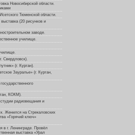
товка Новосибирской области.
иками
Исетского Тюменской области.
 выставка (20 рисунков и
ностроительном заводе.
ественное училище.
училище.
. Свердловск).
тник» (г. Курган).
ское Зауралье» (г. Курган,
 государственного
ган, КОКМ).
 студии радиовещания и
ск. Женился на Стрекаловских
тва «Горячий ключ»
 в г. Ленинграде. Провёл
ственная выставка «Урал