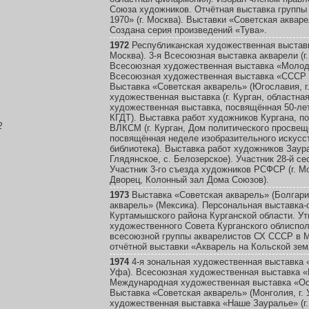
Союза художников. Отчётная выставка групп
1970» (г. Москва). Выставки «Советская акваре
Создана серия произведений «Тува».
1972
Республиканская художественная выставк
Москва). 3-я Всесоюзная выставка акварели (г.
Всесоюзная художественная выставка «Молодос
Всесоюзная художественная выставка «СССР —
Выставка «Советская акварель» (Югославия, г
художественная выставка (г. Курган, областн
художественная выставка, посвящённая 50-лет
КГДТ). Выставка работ художников Кургана, 
2
ВЛКСМ (г. Курган, Дом политического просвещ
посвящённая неделе изобразительного искусств
библиотека). Выставка работ художников Заура
Глядянское, с. Белозерское). Участник 28-й 
Участник 3-го съезда художников РСФСР (г. 
Дворец, Колонный зал Дома Союзов).
1973
Выставка «Советская акварель» (Болгари
акварель» (Мексика). Персональная выставка-о
Куртамышского района Курганской области. У
художественного Совета Курганского облиспол
всесоюзной группы акварелистов СХ СССР в М
отчётной выставки «Акварель на Кольской земл
1974
4-я зональная художественная выставка «
Уфа). Всесоюзная художественная выставка «П
Международная художественная выставка «Осе
Выставка «Советская акварель» (Монголия, г. 
художественная выставка «Наше Зауралье» (г.