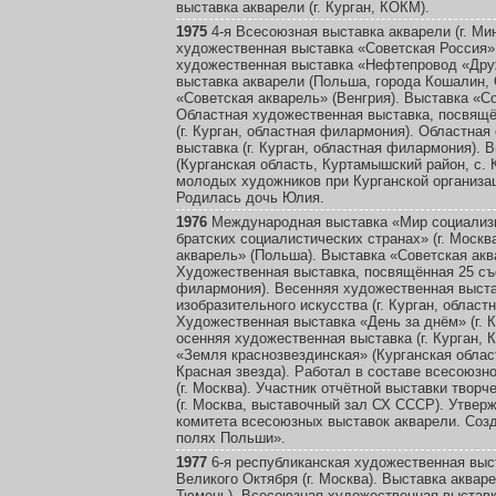
выставка акварели (г. Курган, КОКМ).
1975
4-я Всесоюзная выставка акварели (г. Мин
художественная выставка «Советская Россия» 
художественная выставка «Нефтепровод «Друж
выставка акварели (Польша, города Кошалин, 
«Советская акварель» (Венгрия). Выставка «Со
Областная художественная выставка, посвящ
(г. Курган, областная филармония). Областна
выставка (г. Курган, областная филармония).
(Курганская область, Куртамышский район, с.
молодых художников при Курганской организ
Родилась дочь Юлия.
1976
Международная выставка «Мир социализм
братских социалистических странах» (г. Москв
акварель» (Польша). Выставка «Советская акв
Художественная выставка, посвящённая 25 съе
филармония). Весенняя художественная выст
изобразительного искусства (г. Курган, облас
Художественная выставка «День за днём» (г. 
осенняя художественная выставка (г. Курган,
«Земля краснозвездинская» (Курганская облас
Красная звезда). Работал в составе всесоюз
(г. Москва). Участник отчётной выставки творч
(г. Москва, выставочный зал СХ СССР). Утвер
комитета всесоюзных выставок акварели. Соз
полях Польши».
1977
6-я республиканская художественная выс
Великого Октября (г. Москва). Выставка акваре
Тюмень). Всесоюзная художественная выставка