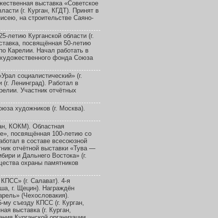
ожественная выставка «Советское
асти (г. Курган, КГДТ). Принят в
исею, на строительстве Саяно-
-летию Курганской области (г.
ставка, посвящённая 50-летию
по Карелии. Начал работать в
 художественного фонда Союза
Урал социалистический» (г.
 (г. Ленинград). Работал в
релии. Участник отчётных
юза художников (г. Москва).
ан, КОКМ). Областная
е», посвящённая 100-летию со
Работал в составе всесоюзной
тник отчётной выставки «Тува —
бири и Дальнего Востока» (г.
щества охраны памятников
КПСС» (г. Салават). 4-я
а, г. Щецин). Награждён
арель» (Чехословакия).
-му съезду КПСС (г. Курган,
ая выставка (г. Курган,
ения Курганской организации