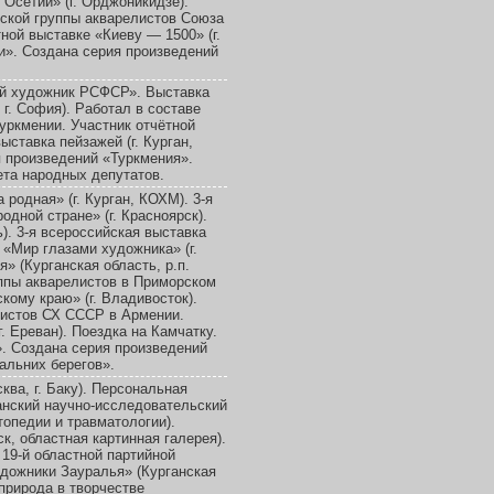
 Осетии» (г. Орджоникидзе).
еской группы акварелистов Союза
ной выставке «Киеву — 1500» (г.
и». Создана серия произведений
й художник РСФСР». Выставка
 г. София). Работал в составе
уркмении. Участник отчётной
ыставка пейзажей (г. Курган,
я произведений «Туркмения».
ета народных депутатов.
родная» (г. Курган, КОХМ). 3-я
дной стране» (г. Красноярск).
). 3-я всероссийская выставка
 «Мир глазами художника» (г.
» (Курганская область, р.п.
уппы акварелистов в Приморском
кому краю» (г. Владивосток).
листов СХ СССР в Армении.
. Ереван). Поездка на Камчатку.
. Создана серия произведений
альних берегов».
ква, г. Баку). Персональная
ганский научно-исследовательский
топедии и травматологии).
к, областная картинная галерея).
19-й областной партийной
удожники Зауралья» (Курганская
 природа в творчестве