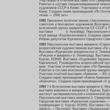
Участвовал в отчётной выставке «По Северной
Работал в составе специализированной творч
художников СССР в Киеве. Участвовал в отчёт
Киев). Создана серия произведений «По Осети
«Киев — 1500 лет».
1982
Присвоено почётное звание «Заслуженны
советских и болгарских художников (Болгария,
всесоюзной группы акварелистов СХ СССР в Т
выставки
(г. Ашхабад). Персональная в
клуб завода «Кургансельмаш»). Создана сери
Избран депутатом Курганского городского Сов
1983
Персональная выставка акварели «Страна 
всероссийская художественная выставка «По ро
Выставка «Курганские акварелисты» (г. Тюмень
«Рисунок и акварель» (г. Ленинград). Выставка
Курган, КОХМ). Выставка «Художники Зауралья
Каргаполье). Руководитель всероссийской гр
крае. Участник отчётной выставки «По Приморс
Работал в составе всесоюзной группы акваре
Участник отчётной выставки «Армения — 83» (г
Создана серия произведений «Камни Армении»
«Камчатка». Создана серия произведений «У д
1984
7-я Всесоюзная выставки акварели (г. Мос
выставка живописи и акварели (г. Курган, Кур
институт экспериментальной и клинической ор
Персональная выставка акварели (г. Свердловс
Городская выставка «Курганские художники — 
конференции» (г. Курган, КОХМ). Выставка «Х
область, г. Петухово). Выставка «Зауральская