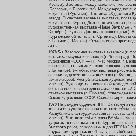
Москва). Выставка международного пленэра 
(Болгария, г. Тырговиште). Международная вы
искусства (Румыния). Выставка «Художники Кур
завод). Областная весенняя выставка, посвящ
искусства (г. Курган, Дом политического прос
художественная выставка «Наше Зауралье», 
Октября (г. Курган, Дом политпросвещения). 
(Курганская область, р.п. Юргамыш). Выстав
и Польши (г. Москва). Создана серия произве
Анна.
1978
5-я Всесоюзная выставка акварели (г. Мос
выставка рисунка и акварели (г. Ленинград). В
художников «СССР — ПНР» (г. Москва, г. Варш
венгерских, польских и чехословацких художн
г. Катовице). 1-я областная выставка рисунка (
осенняя художественная выставка (г. Курган,
архитекторов). Республиканская художественна
Москва). Руководитель областной молодёжной в
составе всесоюзной группы акварелистов СХ 
отчётной выставке (г. Юрмала). Утверждён чл
Союзе художников СССР. Создана серия произ
1979
Награждён орденом ПНР «За заслуги пере
зональная художественная выставка «Урал соц
Республиканская художественная выставка «Гол
Москва). Выставка «Мы строим БАМ» (г. Улан-
художественная выставка (г. Курган, выставоч
Выставка работ, переданных в дар ПТУ №2 (г.
Зауралья» (Курганская область, р.п. Лебяжье