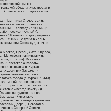
титута
ве творческой группы
гельской области. Участвовал в
г. Архангельск). Создана серия
а «Памятники Отечества» (г.
венная выставка «Советская
дожники — совхозу «Южный» (г.
район, совхоз «Южный»).
нная 110-летию со дня рождения
рган, КОКМ). Вступил в члены
ном комиссии Союза художников
а Москва, Ереван, Ялта, Одесса,
а «Мы строим коммунизм» (г.
ария, г. София). Выставка
авка «Советская акварель»
енная выставка (г. Курган,
ка «Художники Зауралья»
 художественная выставка,
татуса города (г. Курган, КОКМ).
 картинной галерее совхоза
, с. Боровское). Выставка-отчёт
ыставка «Всегда начеку» (г.
 Областная художественная
 Выставка «Курганские
. Делегат 5-го съезда художников
млёвский Дворец). Работал в
листов в Северной Осетии.