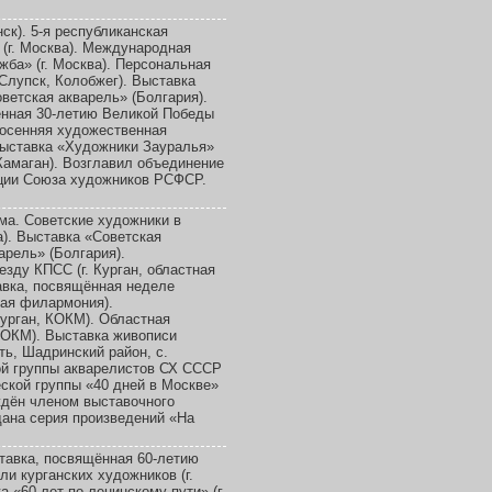
ск). 5-я республиканская
(г. Москва). Международная
ба» (г. Москва). Персональная
Слупск, Колобжег). Выставка
ветская акварель» (Болгария).
ённая 30-летию Великой Победы
я осенняя художественная
 Выставка «Художники Зауралья»
 Камаган). Возглавил объединение
ации Союза художников РСФСР.
а. Советские художники в
а). Выставка «Советская
арель» (Болгария).
зду КПСС (г. Курган, областная
авка, посвящённая неделе
тная филармония).
Курган, КОКМ). Областная
 КОКМ). Выставка живописи
ть, Шадринский район, с.
ной группы акварелистов СХ СССР
еской группы «40 дней в Москве»
ждён членом выставочного
дана серия произведений «На
тавка, посвящённая 60-летию
ли курганских художников (г.
 «60 лет по ленинскому пути» (г.